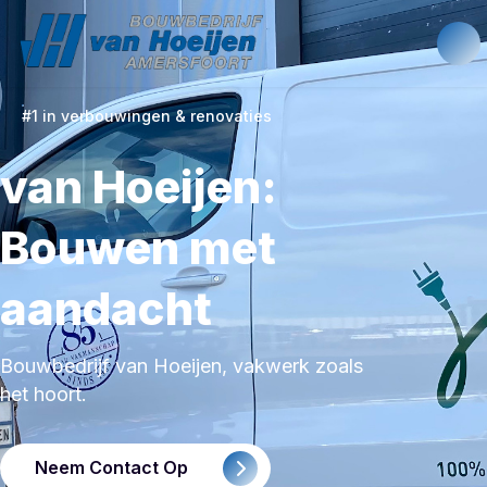
#1 in verbouwingen & renovaties
van Hoeijen:
Bouwen met
aandacht
Bouwbedrijf van Hoeijen, vakwerk zoals
het hoort.
Neem Contact Op